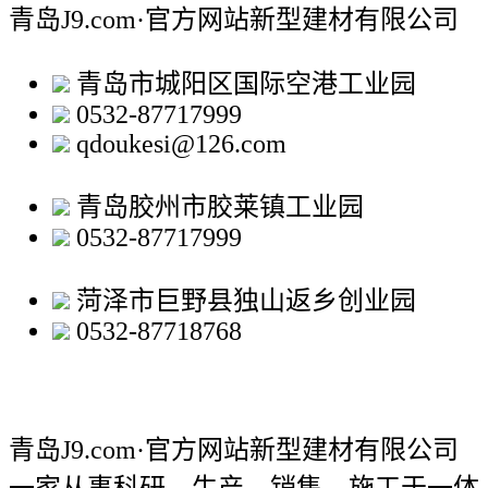
青岛J9.com·官方网站新型建材有限公司
青岛市城阳区国际空港工业园
0532-87717999
qdoukesi@126.com
青岛胶州市胶莱镇工业园
0532-87717999
菏泽市巨野县独山返乡创业园
0532-87718768
青岛J9.com·官方网站新型建材有限公司