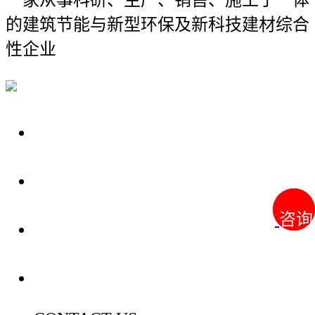
一家从事科研、生产、销售、施工于一体
的建筑节能与新型环保及新科技建材综合
性企业
关于我们
装修建材知识
咨询
咨询
装修建材百科
联系我们