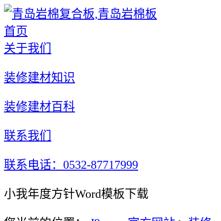
首页
关于我们
装修建材知识
装修建材百科
联系我们
联系电话：0532-87717999
小我年度方针Word模板下载