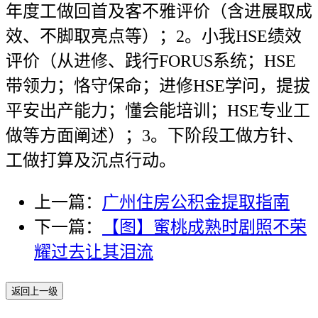
年度工做回首及客不雅评价（含进展取成
效、不脚取亮点等）；2。小我HSE绩效
评价（从进修、践行FORUS系统；HSE
带领力；恪守保命；进修HSE学问，提拔
平安出产能力；懂会能培训；HSE专业工
做等方面阐述）；3。下阶段工做方针、
工做打算及沉点行动。
上一篇：
广州住房公积金提取指南
下一篇：
【图】蜜桃成熟时剧照不荣
耀过去让其泪流
返回上一级