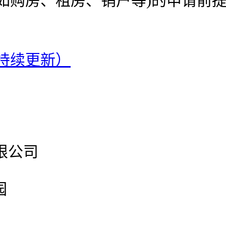
如购房、租房、销户等)的申请前
（持续更新）
有限公司
园