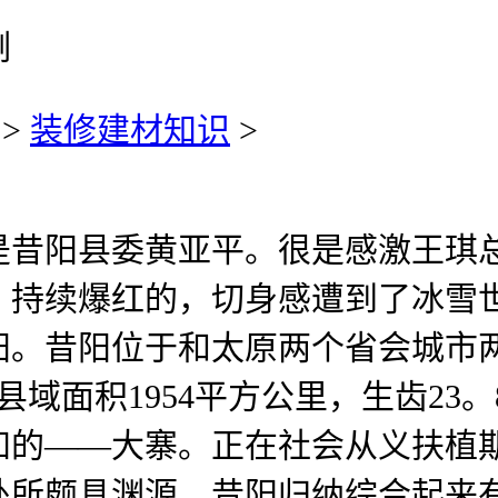
例
>
装修建材知识
>
阳县委黄亚平。很是感激王琪总
、持续爆红的，切身感遭到了冰雪
阳。昔阳位于和太原两个省会城市
县域面积1954平方公里，生齿2
的——大寨。正在社会从义扶植期
处所颇具渊源。昔阳归纳综合起来