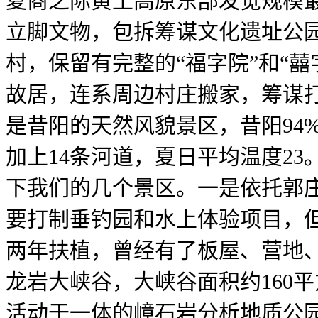
夏商之际黄土高原东部发觉规模
立脚文物，包拆筹谋文化遗址公园
村，保留有完整的“福字院”和“
故居，连系周边村庄搬家，筹谋打
是昔阳的天然风貌景区，昔阳94
加上14条河道，夏日平均温度2
下我们的几个景区。一是依托郭
要打制垂钓园和水上体验项目，
两年扶植，曾经有了板屋、营地
龙岩大峡谷，大峡谷面积约160
活动于一体的嶂石岩分析地质公园