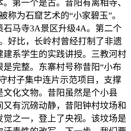
本。第一个是古。昔阳有离相寺、
被称为石窟艺术的“小家碧玉”。
石马寺3A景区升级4A。第二个
辟。好比，长岭村曾经打制了非遗
建建系学生的实践讲授。三教河村
很是完整。东寨村号称昔阳“小布
保守村子集中连片示范项目，支撑
个是文化文物。昔阳虽然是个小县
间又有沉磅动静，昔阳钟村坟场和
发觉之一，登上了央视。该坟场是