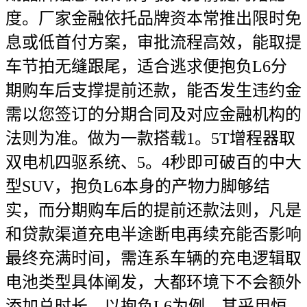
度。厂家金融依托品牌资本常推出限时免
息或低首付方案，审批流程高效，能取提
车节拍无缝跟尾，适合逃求便抱负L6分
期购车后支撑提前还款，能否发生违约金
需以您签订的分期合同及对应金融机构的
法则为准。做为一款搭载1。5T增程器取
双电机四驱系统、5。4秒即可破百的中大
型SUV，抱负L6本身的产物力脚够结
实，而分期购车后的提前还款法则，凡是
和贷款渠道充电半途断电再续充能否影响
最终充满时间，需连系车辆的充电逻辑取
电池类型具体阐发，大都环境下不会额外
添加总时长。以抱负L6为例，其采用恒