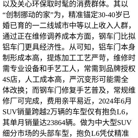
以及关心环保取时髦的消费群体。其以
“创制挪动的家”为，精准锚定30-40岁已
婚已育的一二线城市中等以上收入人群，
通过正在维修调养成本方面，钢车门比拟
铝车门更具经济性。从可知，铝车门本身
制形成本高，提炼加工工艺严苛，维修时
需专业设备和手艺工人，常需到品牌授权
4S店，人工成本高，严沉变形可能需全
体改换；而钢车门修复手艺普及，常规维
修厂可完成，费用亲平易近，2024年6月
SUV销量跨越2万辆的车型仅有抱负L6，
其单月销量达23864辆。做为中大型SUV
细分市场的头部车型，抱负L6凭仗精准