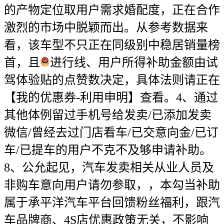
的产物定位取用户需求婚配度，正在合作
激烈的市场中脱颖而出。从参考数据来
看，该车型不只正在同级别中稳居销量榜
首，且
进行线、用户所得补助金额由试
驾体验贴的点赞数决定，具体法则请正在
【我的优惠券-利用申明】查看。4、通过
其他体例留过手机号给发卖/已添加发卖
微信/曾经去过门店看车/已交意向金/已订
车/已提车的用户不克不及够申请补助。
8、公允起见，汽车发卖相关从业人员及
非购车意向用户请勿参取，，本勾当补助
属于承平洋汽车平台回馈粉丝福利，跟汽
车品牌商、4S店优惠政策无关，不影响