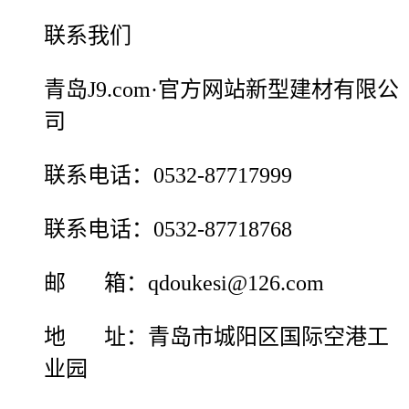
联系我们
青岛J9.com·官方网站新型建材有限公
司
联系电话：0532-87717999
联系电话：0532-87718768
邮 箱：qdoukesi@126.com
地 址：青岛市城阳区国际空港工
业园