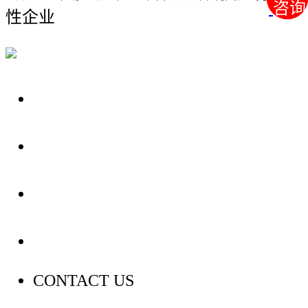
咨询
咨询
性企业
关于我们
装修建材知识
装修建材百科
联系我们
CONTACT US