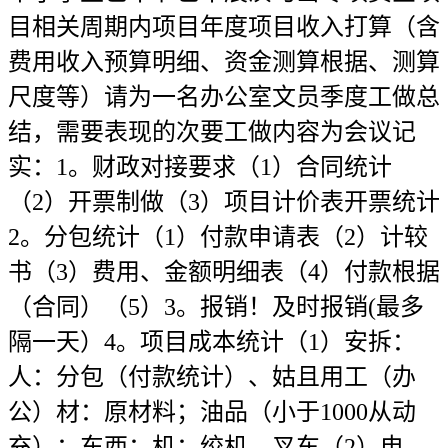
目相关周期内项目年度项目收入打算（含
费用收入预算明细、资金测算根据、测算
尺度等）请为一名办公室文员季度工做总
结，需要表现的次要工做内容为会议记
实：1。财政对接要求（1）合同统计
（2）开票制做（3）项目计价表开票统计
2。分包统计（1）付款申请表（2）计较
书（3）费用、金额明细表（4）付款根据
（合同）（5）3。报销！及时报销(最多
隔一天）4。项目成本统计（1）安拆：
人：分包（付款统计）、姑且用工（办
公）材：原材料；油品（小于1000从动
充）；东西；机：绞机、叉车（2）电