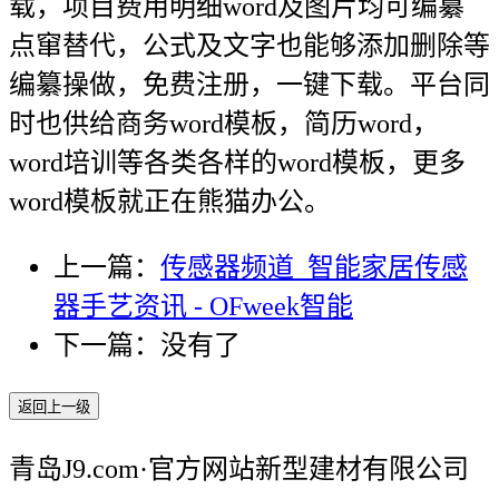
载，项目费用明细word及图片均可编纂
点窜替代，公式及文字也能够添加删除等
编纂操做，免费注册，一键下载。平台同
时也供给商务word模板，简历word，
word培训等各类各样的word模板，更多
word模板就正在熊猫办公。
上一篇：
传感器频道_智能家居传感
器手艺资讯 - OFweek智能
下一篇：没有了
返回上一级
青岛J9.com·官方网站新型建材有限公司