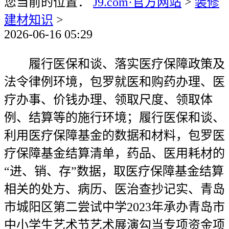
您当前的位置：
J9.com·官方网站
>
装修
建材知识
>
2026-06-16 05:29
履行医保和谈、落实医疗保障政策及
法令律例环境，包罗就医和购药办理、医
疗办事、价钱办理、领取尺度、领取体
例、结算等的施行环境；履行医保和谈、
利用医疗保障基金的数据和材料，包罗医
疗保障基金结算清单，药品、医用耗材的
“进、销、存”数据，取医疗保障基金结算
相关的处方、病历、医治查抄记实、青岛
市城阳区第二尝试中学2023年承办青岛市
中小学生艺术节艺术展演勾当专项资金项