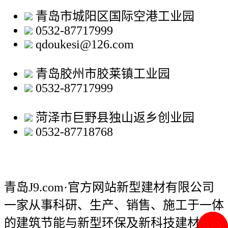
青岛市城阳区国际空港工业园
0532-87717999
qdoukesi@126.com
青岛胶州市胶莱镇工业园
0532-87717999
菏泽市巨野县独山返乡创业园
0532-87718768
青岛J9.com·官方网站新型建材有限公司
一家从事科研、生产、销售、施工于一体
的建筑节能与新型环保及新科技建材综合