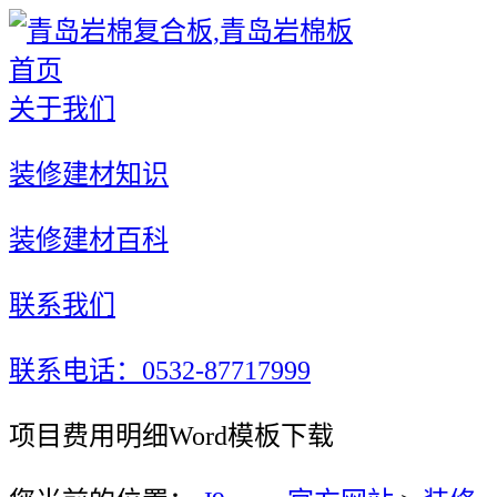
首页
关于我们
装修建材知识
装修建材百科
联系我们
联系电话：0532-87717999
项目费用明细Word模板下载