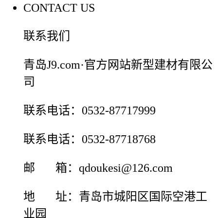
CONTACT US
联系我们
青岛J9.com·官方网站新型建材有限公
司
联系电话：0532-87717999
联系电话：0532-87718768
邮 箱：qdoukesi@126.com
地 址：青岛市城阳区国际空港工
业园