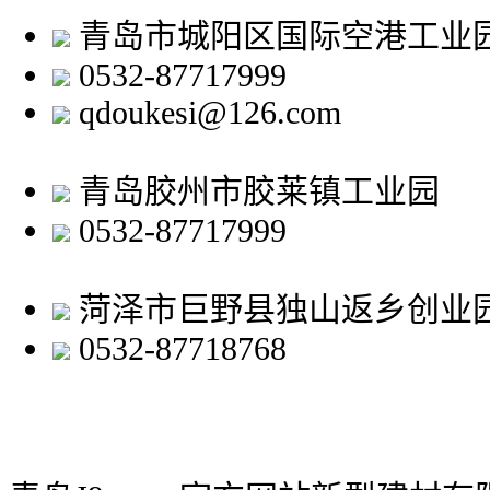
青岛市城阳区国际空港工业
0532-87717999
qdoukesi@126.com
青岛胶州市胶莱镇工业园
0532-87717999
菏泽市巨野县独山返乡创业
0532-87718768