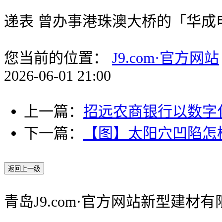
递表 曾办事港珠澳大桥的「华成
您当前的位置：
J9.com·官方网站
2026-06-01 21:00
上一篇：
招远农商银行以数字
下一篇：
【图】太阳穴凹陷怎
返回上一级
青岛J9.com·官方网站新型建材