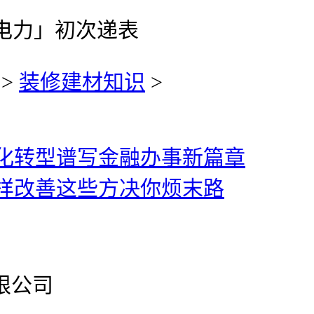
电力」初次递表
>
装修建材知识
>
化转型谱写金融办事新篇章
样改善这些方决你烦末路
有限公司