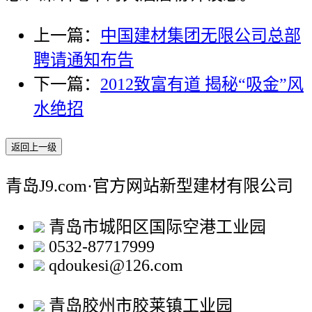
上一篇：
中国建材集团无限公司总部
聘请通知布告
下一篇：
2012致富有道 揭秘“吸金”风
水绝招
返回上一级
青岛J9.com·官方网站新型建材有限公司
青岛市城阳区国际空港工业园
0532-87717999
qdoukesi@126.com
青岛胶州市胶莱镇工业园