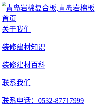
首页
关于我们
装修建材知识
装修建材百科
联系我们
联系电话：0532-87717999