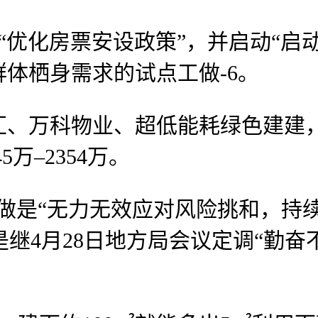
优化房票安设政策”，并启动“启动
体栖身需求的试点工做-6。
科物业、超低能耗绿色建建，从力建
5万–2354万。
是“无力无效应对风险挑和，持续
这是继4月28日地方局会议定调“勤