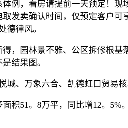
例，看房请提前一天预定！现场
电取发卖确认时间，仅预定客户可
楼处德律风。
，园林景不雅、公区拆修根基落
不是结果图。
悦城、万象六合、凯德虹口贸易核
积51。8万平，同比增12。5%
。