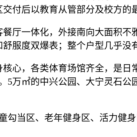
区交付后以教育从管部分及校方的
厅一体化，外接南向大面积不雅
和舒服度双爆表；整个户型几乎没
心，各类体育场馆齐全，是日常
。5万㎡的中兴公园、大宁灵石公
童勾当区、老年健身区、活力健身