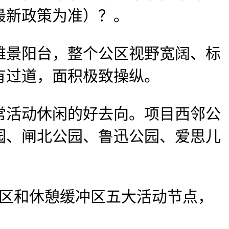
最新政策为准）？。
景阳台，整个公区视野宽阔、标
有过道，面积极致操纵。
活动休闲的好去向。项目西邻公
园、闸北公园、鲁迅公园、爱思儿
区和休憩缓冲区五大活动节点，