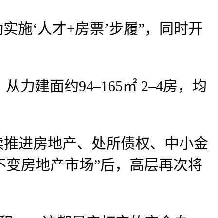
实施‘人才+房票’步履”，同时开
面约94–165㎡ 2–4房，均
推进房地产、处所债权、中小金
奋不变房地产市场”后，高层再次将