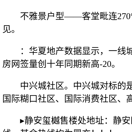
不雅景户型——客堂毗连270
见。
：华夏地产数据显示，一线城市二
房网签量创十年同期新高-20。
中兴城社区。中兴城对标的是纽约曼
国际糊口社区、国际消费社区、
▸静安玺樾售楼处地址：静安区