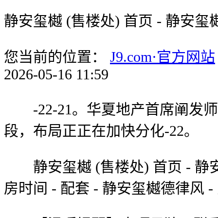
静安玺樾 (售楼处) 首页 - 静安玺
您当前的位置：
J9.com·官方网站
2026-05-16 11:59
-22-21。华夏地产首席阐发
段，布局正正在加快分化-22。
静安玺樾 (售楼处) 首页 - 静安玺樾发
房时间 - 配套 - 静安玺樾德律风 