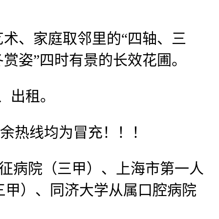
术、家庭取邻里的“四轴、三
冬赏姿”四时有景的长效花圃。
、出租。
其余热线均为冒充！！！
征病院（三甲）、上海市第一人
三甲）、同济大学从属口腔病院