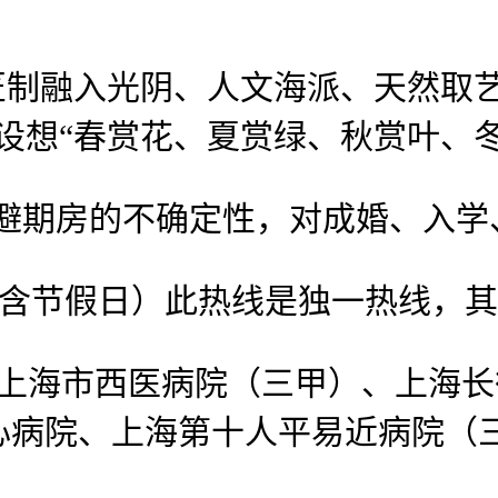
制融入光阴、人文海派、天然取艺
设想“春赏花、夏赏绿、秋赏叶、
避期房的不确定性，对成婚、入学
30（含节假日）此热线是独一热线，
海市西医病院（三甲）、上海长
心病院、上海第十人平易近病院（