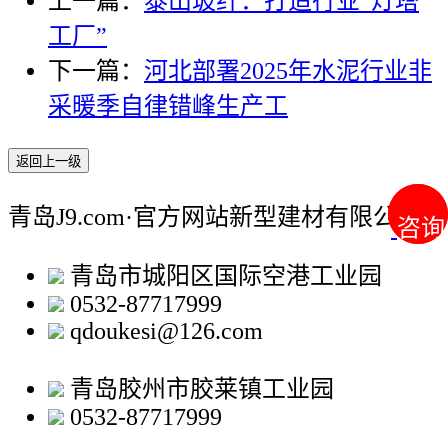
上一篇：
泰山玻纤：打造行业“灯塔
工厂”
下一篇：
河北部署2025年水泥行业非
采暖季自律错峰生产工
返回上一级
青岛J9.com·官方网站新型建材有限公司
咨询
咨询
青岛市城阳区国际空港工业园
0532-87717999
qdoukesi@126.com
青岛胶州市胶莱镇工业园
0532-87717999