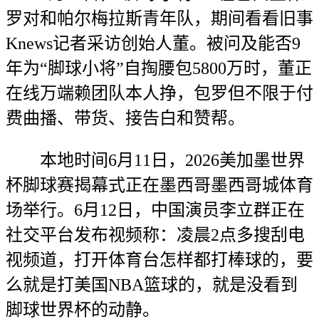
罗对和帕尔梅拉斯‌青年队，期间看看旧事
Knews记者采访创始人董。被问及能否9
年为“脚球小将”自掏腰包5800万时，董正
在线万端赖团队本人挣，包罗但不限于付
费曲播、带货、接告白和赞帮。
本地时间6月11日，2026美加墨世界
杯脚球赛揭幕式正在墨西哥墨西哥城体育
场举行。6月12日，中国演员李立群正在
社交平台发布视频称：凌晨2点多搜刮电
视频道，打开体育台怎样都打棒球的，要
么就是打美国NBA篮球的，就是没看到
脚球世界杯的动静。