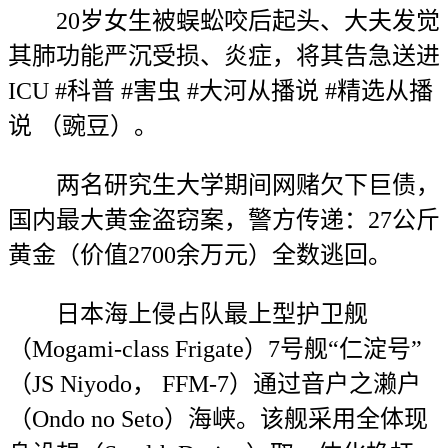
20岁女生被蜈蚣咬后起头、大夫发觉
其肺功能严沉受损、炎症，将其告急送进
ICU #科普 #害虫 #大河从播说 #精选从播
说 （豌豆）。
两名研究生大学期间网赌欠下巨债，
国内最大黄金盗窃案，警方传递：27公斤
黄金（价值2700余万元）全数逃回。
日本海上侵占队最上型护卫舰
（Mogami-class Frigate）7号舰“仁淀号”
（JS Niyodo， FFM-7）通过音户之濑户
（Ondo no Seto）海峡。该舰采用全体现