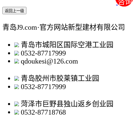
咨询
咨询
返回上一级
青岛J9.com·官方网站新型建材有限公司
青岛市城阳区国际空港工业园
0532-87717999
qdoukesi@126.com
青岛胶州市胶莱镇工业园
0532-87717999
菏泽市巨野县独山返乡创业园
0532-87718768