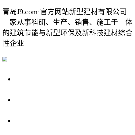
青岛J9.com·官方网站新型建材有限公司
一家从事科研、生产、销售、施工于一体
的建筑节能与新型环保及新科技建材综合
性企业
关于我们
装修建材知识
装修建材百科