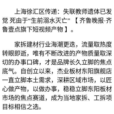
上海徐汇区传递：失联教师遗体已发
觉 死由于“生前溺水灭亡” 【 齐鲁晚报·齐
鲁壹点旗下短视频产物 】。
家拆建材行业海潮更迭，流量取热度
转眼即逝，唯有不断改进的产物质量取深
切的办事口碑，才是品牌长久立脚的焦点
底气。自创立以来，杰业板材东阳旗舰店
一直立脚本土需求，深耕区域市场，以匠
心做产物，以做办事，稳稳立脚东阳板材
市场的焦点赛道，成为当地家拆、工拆项
目标相信之选。