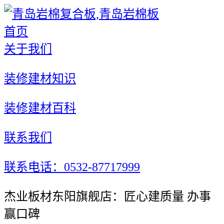
首页
关于我们
装修建材知识
装修建材百科
联系我们
联系电话：0532-87717999
杰业板材东阳旗舰店：匠心建质量 办事
赢口碑