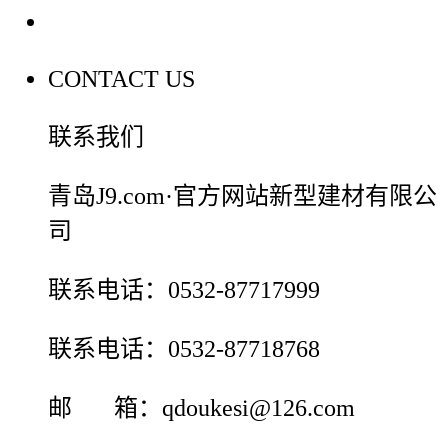
联系我们
CONTACT US
联系我们
青岛J9.com·官方网站新型建材有限公
司
联系电话：0532-87717999
联系电话：0532-87718768
邮 箱：qdoukesi@126.com