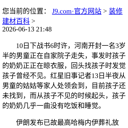
您当前的位置：
J9.com·官方网站
>
装修
建材百科
>
2026-06-13 21:48
10日下战书6时许，河南开封一名3岁
半的男童正在自家院子走失，事发时孩子
的奶奶正正在晾衣服，回头找孩子时发觉
孩子曾经不见。红星旧事记者13日半夜从
男童的姑姑等家人处领会到，目前孩子还
未找到，而从孩子不见的时候起头，孩子
的奶奶几乎一曲没有吃饭和睡觉。
伊朗发布已故最高哈梅内伊葬礼放