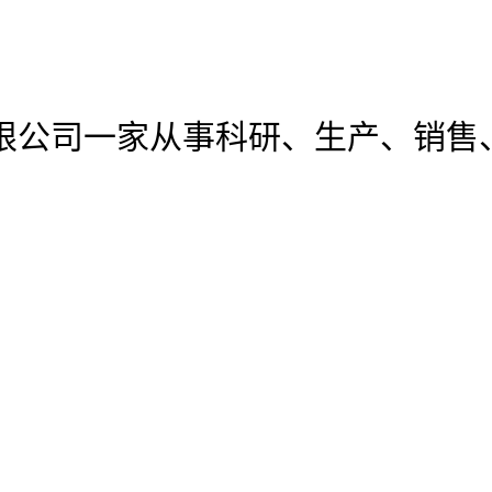
有限公司
一家从事科研、生产、销售