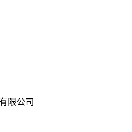
材有限公司