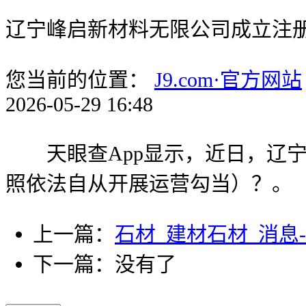
辽宁峰启新材料无限公司成立注册
您当前的位置：
J9.com·官方网站
2026-05-29 16:48
天眼查App显示，近日，辽宁
照依法自从开展运营勾当）？。
上一篇：
石材_建材石材_消息
下一篇：没有了