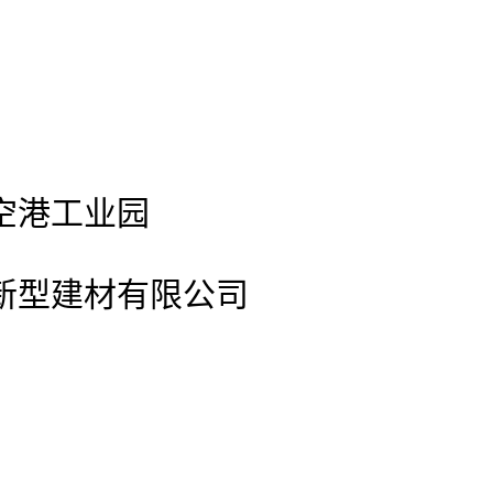
空港工业园
站新型建材有限公司