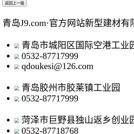
返回上一级
青岛J9.com·官方网站新型建材
青岛市城阳区国际空港工业
0532-87717999
qdoukesi@126.com
青岛胶州市胶莱镇工业园
0532-87717999
菏泽市巨野县独山返乡创业
0532-87718768