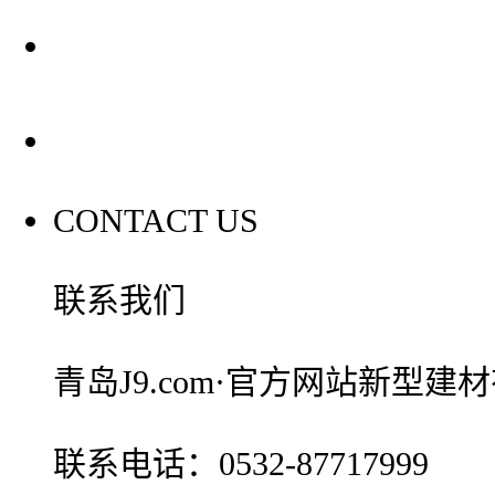
装修建材百科
联系我们
CONTACT US
联系我们
青岛J9.com·官方网站新型建
联系电话：0532-87717999