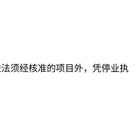
法须经核准的项目外，凭停业执