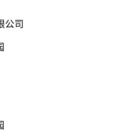
有限公司
园
园