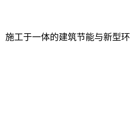
、施工于一体的建筑节能与新型环