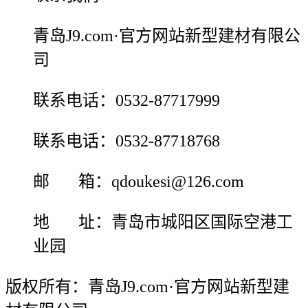
青岛J9.com·官方网站新型建材有限公
司
联系电话：0532-87717999
联系电话：0532-87718768
邮 箱：qdoukesi@126.com
地 址：青岛市城阳区国际空港工
业园
版权所有：青岛J9.com·官方网站新型建