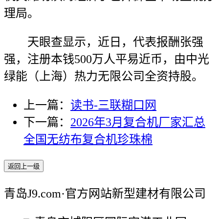
理局。
天眼查显示，近日，代表报酬张强
强，注册本钱500万人平易近币，由中光
绿能（上海）热力无限公司全资持股。
上一篇：
读书-三联糊口网
下一篇：
2026年3月复合机厂家汇总
全国无纺布复合机珍珠棉
返回上一级
青岛J9.com·官方网站新型建材有限公司