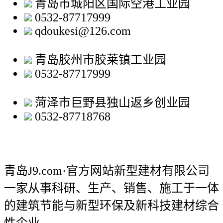
青岛市城阳区国际空港工业园
0532-87717999
qdoukesi@126.com
青岛胶州市胶莱镇工业园
0532-87717999
菏泽市巨野县独山返乡创业园
0532-87718768
青岛J9.com·官方网站新型建材有限公司
一家从事科研、生产、销售、施工于一体
的建筑节能与新型环保及新科技建材综合