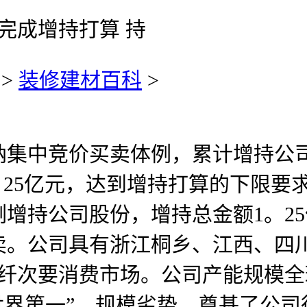
完成增持打算 持
>
装修建材百科
>
中竞价买卖体例，累计增持公司股
1。25亿元，达到增持打算的下限
增持公司股份，增持总金额1。25
卖。公司具有浙江桐乡、江西、四
纤次要消费市场。公司产能规模全
世界第一”。规模劣势，奠基了公