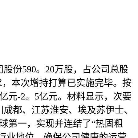
份590。20万股，占公司总股
要求，本次增持打算已实施完毕。按
亿元-2。5亿元。材料显示，次要
川成都、江苏淮安、埃及苏伊士、
球第一，实现并连结了“热固粗
司行业地位，确保公司健康的运营