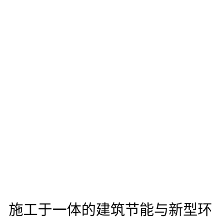
、施工于一体的建筑节能与新型环