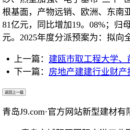
根基面，产物远销、欧洲、东南亚、
81亿元，同比增加19。08%；归母
元。2025年度分派预案为：拟向
上一篇：
建瓯市取工程大学、
下一篇：
房地产建建行业财产指
返回上一级
青岛J9.com·官方网站新型建材