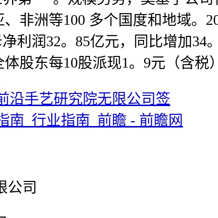
非洲等100 多个国度和地域。20
净利润32。85亿元，同比增加34。
全体股东每10股派现1。9元（含税
前沿手艺研究院无限公司签
南_行业指南_前瞻 - 前瞻网
有限公司