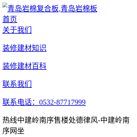
首页
关于我们
装修建材知识
装修建材百科
联系我们
联系电话：0532-87717999
热线中建岭南序售楼处德律风-中建岭南
序网坐