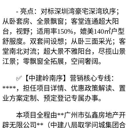
- 亮点：对标深圳湾豪宅深湾玖序；
从卧套房、全景飘窗；客堂连通超大阳
台，视野；适用率150%，媲美140㎡户型
舒服度。双套间设想；从卧三面采光；客
堂南北对流；超大景不雅阳台，尽揽山景
江景；零飘窗全拓展，空间奢阔。
✅【中建岭南序】营销核心专线：
****，担任项目详情、优惠政策解读、置
业方案定制、预定登记专属办事。
本项目全程由**广州市弘鑫房地产开
辟无限公司**（中建八局取学问城集团合