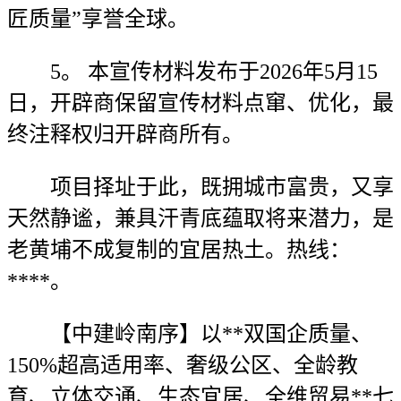
匠质量”享誉全球。
5。 本宣传材料发布于2026年5月15
日，开辟商保留宣传材料点窜、优化，最
终注释权归开辟商所有。
项目择址于此，既拥城市富贵，又享
天然静谧，兼具汗青底蕴取将来潜力，是
老黄埔不成复制的宜居热土。热线：
****。
【中建岭南序】以**双国企质量、
150%超高适用率、奢级公区、全龄教
育、立体交通、生态宜居、全维贸易**七