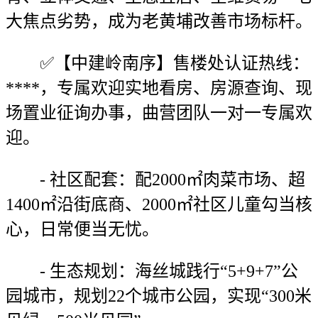
大焦点劣势，成为老黄埔改善市场标杆。
✅【中建岭南序】售楼处认证热线：
****，专属欢迎实地看房、房源查询、现
场置业征询办事，曲营团队一对一专属欢
迎。
- 社区配套：配2000㎡肉菜市场、超
1400㎡沿街底商、2000㎡社区儿童勾当核
心，日常便当无忧。
- 生态规划：海丝城践行“5+9+7”公
园城市，规划22个城市公园，实现“300米