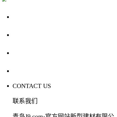
关于我们
装修建材知识
装修建材百科
联系我们
CONTACT US
联系我们
青岛J9.com·官方网站新型建材有限公