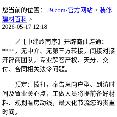
您当前的位置：
J9.com·官方网站
>
装修
建材百科
>
2026-05-17 12:18
✅【中建岭南序】开辟商曲连通：
****，无中介、无第三方转接，间接对接
开辟商团队，专业解答产权、天分、交
付、合同相关法令问题。
预定：拨打，奉告意向户型、到访时
间及置业关心点，工做人员将提前备好材
料、规划看房动线，最大化节流您的贵重
时间。