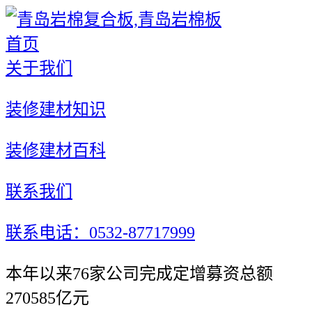
首页
关于我们
装修建材知识
装修建材百科
联系我们
联系电话：0532-87717999
本年以来76家公司完成定增募资总额
270585亿元