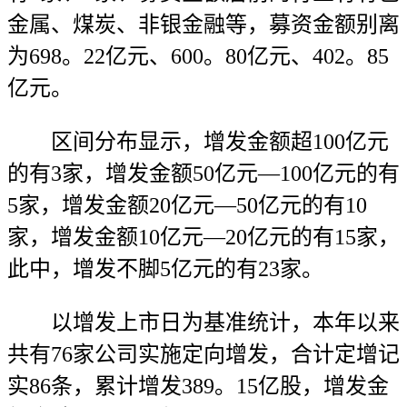
金属、煤炭、非银金融等，募资金额别离
为698。22亿元、600。80亿元、402。85
亿元。
区间分布显示，增发金额超100亿元
的有3家，增发金额50亿元—100亿元的有
5家，增发金额20亿元—50亿元的有10
家，增发金额10亿元—20亿元的有15家，
此中，增发不脚5亿元的有23家。
以增发上市日为基准统计，本年以来
共有76家公司实施定向增发，合计定增记
实86条，累计增发389。15亿股，增发金